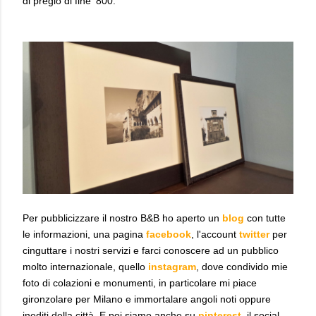
di pregio di fine '800.
Per pubblicizzare il nostro B&B ho aperto un
blog
con tutte
le informazioni, una pagina
facebook
, l'account
twitter
per
cinguttare i nostri servizi e farci conoscere ad un pubblico
molto internazionale, quello
instagram
, dove condivido mie
foto di colazioni e monumenti, in particolare mi piace
gironzolare per Milano e immortalare angoli noti oppure
inediti della città.
E poi siamo anche su
pinterest
, il social